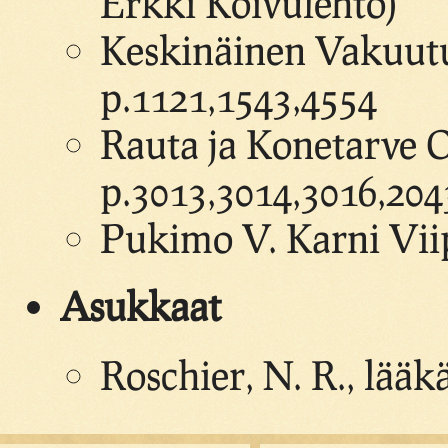
Erkki Koivulehto)
Keskinäinen Vakuutus
p.1121,1543,4554
Rauta ja Konetarve O
p.3013,3014,3016,204
Pukimo V. Karni Viip
Asukkaat
Roschier, N. R., lääk