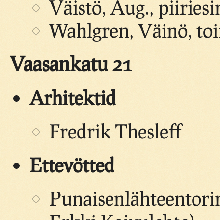
Väistö, Aug., piiries
Wahlgren, Väinö, toi
Vaasankatu 21
Arhitektid
Fredrik Thesleff
Ettevötted
Punaisenlähteentorin