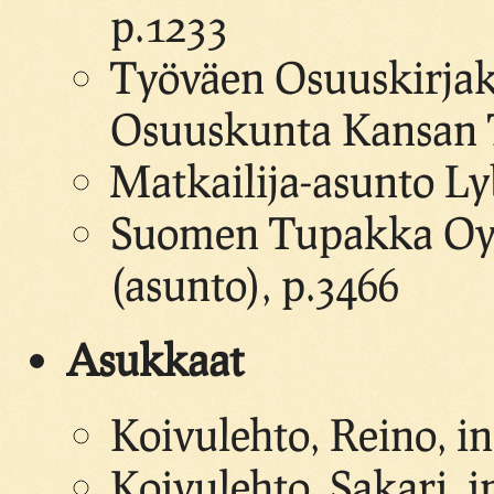
p.1233
Työväen Osuuskirjak
Osuuskunta Kansan T
Matkailija-asunto Ly
Suomen Tupakka Oy, 
(asunto), p.3466
Asukkaat
Koivulehto, Reino, in
Koivulehto, Sakari, i