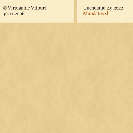
© Virtuaalne Viiburi
Uuendatud 2.9.2022
30.11.2006
Muudatused