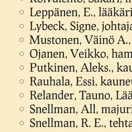
Leppänen, E., lääkär
Lybeck, Signe, johtaj
Mustonen, Väinö A., 
Ojanen, Veikko, ha
Putkinen, Aleks., k
Rauhala, Essi, kaune
Relander, Tauno, Lään
Snellman, All, majur
Snellman, R. E., teht