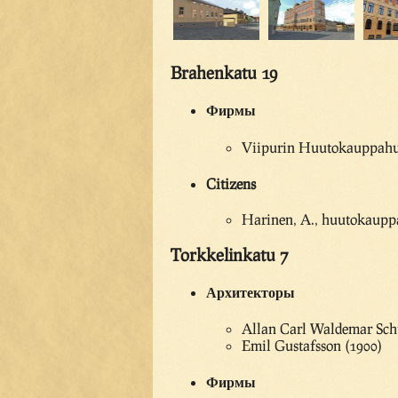
Brahenkatu 19
Фирмы
Viipurin Huutokauppahuo
Citizens
Harinen, A., huutokaup
Torkkelinkatu 7
Архитекторы
Allan Carl Waldemar Sch
Emil Gustafsson (1900)
Фирмы