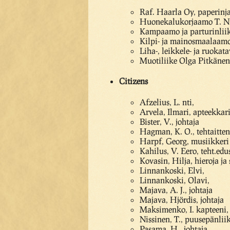
Raf. Haarla Oy, paperinja
Huonekalukorjaamo T. Ni
Kampaamo ja parturinliik
Kilpi- ja mainosmaalaamo
Liha-, leikkele- ja ruoka
Muotiliike Olga Pitkänen
Citizens
Afzelius, L. nti,
Arvela, Ilmari, apteekkar
Bister, V., johtaja
Hagman, K. O., tehtaitten
Harpf, Georg, musiikkeri
Kahilus, V. Eero, teht.edu
Kovasin, Hilja, hieroja ja 
Linnankoski, Elvi,
Linnankoski, Olavi,
Majava, A. J., johtaja
Majava, Hjördis, johtaja
Maksimenko, I. kapteeni,
Nissinen, T., puusepänlii
Pasama, H., johtaja