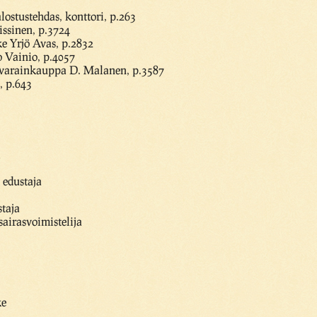
lostustehdas, konttori, p.263
ssinen, p.3724
e Yrjö Avas, p.2832
 Vainio, p.4057
tavarainkauppa D. Malanen, p.3587
, p.643
i
 edustaja
staja
sairasvoimistelija
ke