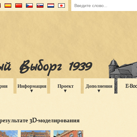
й Выборг 1939
рия
Информация
Проект
Дополнения
E-Bo
результате 3D-моделирования