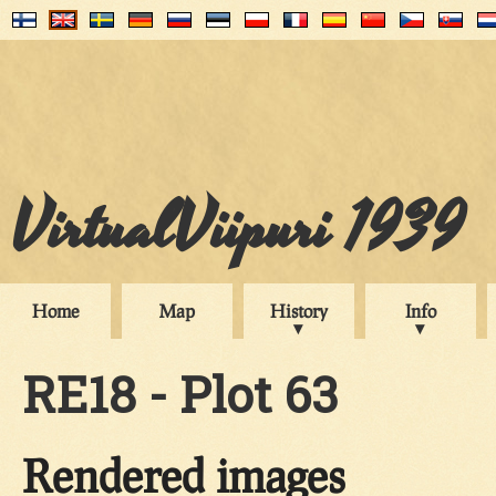
VirtualViipuri 1939
Home
Map
History
Info
RE18 - Plot 63
Rendered images