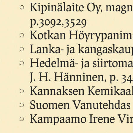
Kipinälaite Oy, magne
p.3092,3529
Kotkan Höyrypanimo 
Lanka- ja kangaskau
Hedelmä- ja siirtom
J. H. Hänninen, p. 3
Kannaksen Kemikaali
Suomen Vanutehdas O
Kampaamo Irene Virv