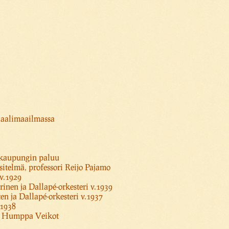
uaalimaailmassa
n kaupungin paluu
itelmä, professori Reijo Pajamo
 v.1929
rinen ja Dallapé-orkesteri v.1939
n ja Dallapé-orkesteri v.1937
.1938
 & Humppa Veikot