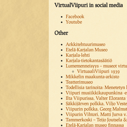
VirtualViipuri in social media
Facebook
Youtube
Other
Arkkitehtuurimuseo
Etelä-Karjalan Museo
Karjala-lehti
Karjala-tietokantasäätiö
Lumemenneisyys – museot virt
VirtuaaliViipuri 1939
Mikkelin maakunta-arkisto
Teatterimuseo
Todellisia tarinoita: Menetety
Viipuri musiikkikaupunkina -es
Ilta Viipurissa, Valter Eloranta
Säkkijärven polkka, Viljo Veste
Viipurin polkka, Georg Malmste
Viipurin Vihtori, Matti Jurva v
Tammerkoski ~ Teijo Joutsela
Etelä-Karjalan museo finnassa