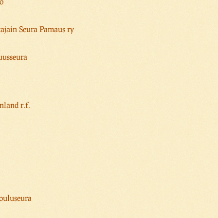
iö
ttajain Seura Pamaus ry
a
uusseura
nland r.f.
kouluseura