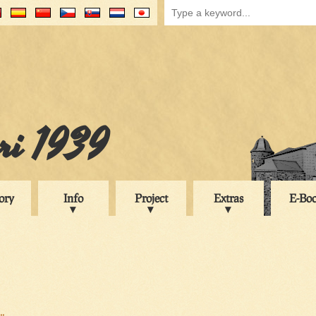
uri 1939
ory
Info
Project
Extras
E-Bo