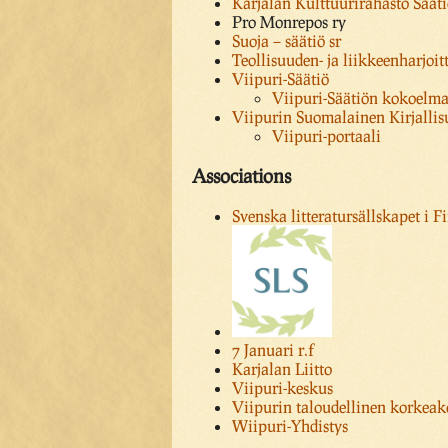
Karjalan Kulttuurirahasto Säät
Pro Monrepos ry
Suoja – säätiö sr
Teollisuuden- ja liikkeenharjoi
Viipuri-Säätiö
Viipuri-Säätiön kokoelm
Viipurin Suomalainen Kirjallis
Viipuri-portaali
Associations
Svenska litteratursällskapet i Fi
7 Januari r.f
Karjalan Liitto
Viipuri-keskus
Viipurin taloudellinen korkea
Wiipuri-Yhdistys