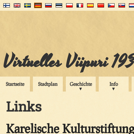
Virtuelles Viipuri 19
Startseite
Stadtplan
Geschichte
Info
Links
Karelische Kulturstiftun