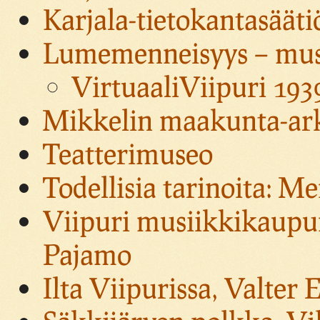
Karjala-tietokantasääti
Lumemenneisyys – muse
VirtuaaliViipuri 193
Mikkelin maakunta-ark
Teatterimuseo
Todellisia tarinoita: 
Viipuri musiikkikaupun
Pajamo
Ilta Viipurissa, Valter 