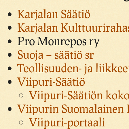
Karjalan Säätiö
Karjalan Kulttuuriraha
Pro Monrepos ry
Suoja – säätiö sr
Teollisuuden- ja liikke
Viipuri-Säätiö
Viipuri-Säätiön kok
Viipurin Suomalainen K
Viipuri-portaali