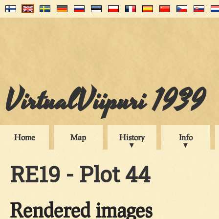
VirtualViipuri 1939
Home
Map
History
Info
RE19 - Plot 44
Rendered images