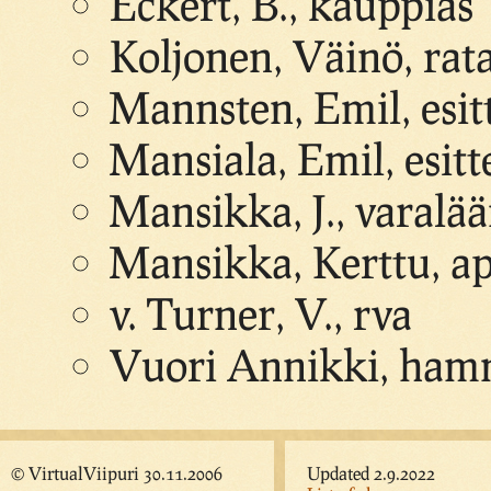
Eckert, B., kauppias
Koljonen, Väinö, rat
Mannsten, Emil, esitt
Mansiala, Emil, esitte
Mansikka, J., varalä
Mansikka, Kerttu, ap
v. Turner, V., rva
Vuori Annikki, hamm
© VirtualViipuri 30.11.2006
Updated 2.9.2022