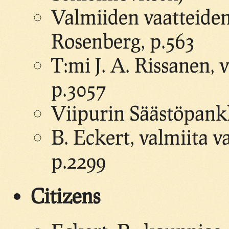
Valmiiden vaatteiden
Rosenberg, p.563
T:mi J. A. Rissanen, 
p.3057
Viipurin Säästöpankk
B. Eckert, valmiita va
p.2299
Citizens