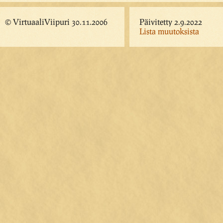
© VirtuaaliViipuri 30.11.2006
Päivitetty 2.9.2022
Lista muutoksista