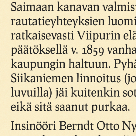
Saimaan kanavan valmist
rautatieyhteyksien luomi
ratkaisevasti Viipurin el
päätöksellä v. 1859 vanha
kaupungin haltuun. Pyh
Siikaniemen linnoitus (jo
luvuilla) jäi kuitenkin s
eikä sitä saanut purkaa.
Insinööri Berndt Otto N