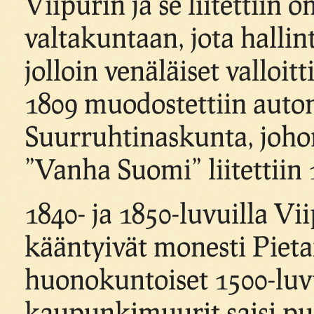
Viipurin ja se liitettiin
valtakuntaan, jota hallin
jolloin venäläiset vallo
1809 muodostettiin aut
Suurruhtinaskunta, johon
”Vanha Suomi” liitettiin 
1840- ja 1850-luvuilla V
kääntyivät monesti Pietar
huonokuntoiset 1500-luv
kaupunkimuurit saisi purk