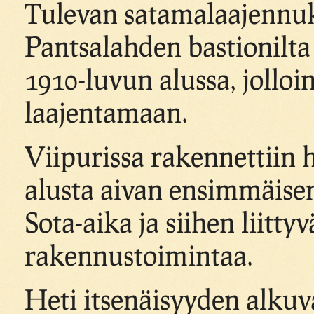
Tulevan satamalaajennuk
Pantsalahden bastionilta
1910-luvun alussa, jolloi
laajentamaan.
Viipurissa rakennettiin
alusta aivan ensimmäis
Sota-aika ja siihen liitty
rakennustoimintaa.
Heti itsenäisyyden alkuv