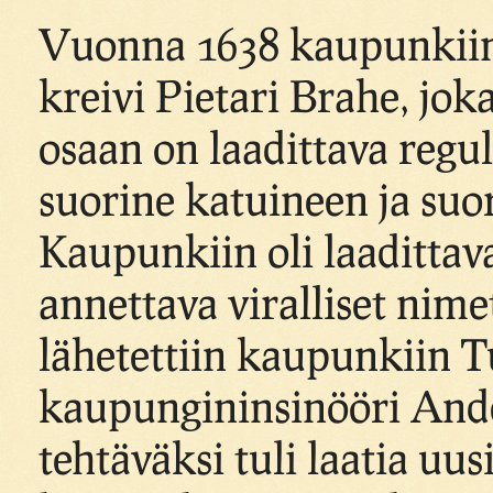
Vuonna 1638 kaupunkiin
kreivi Pietari Brahe, jok
osaan on laadittava regul
suorine katuineen ja suo
Kaupunkiin oli laadittava
annettava viralliset nime
lähetettiin kaupunkiin
kaupungininsinööri Ande
tehtäväksi tuli laatia u