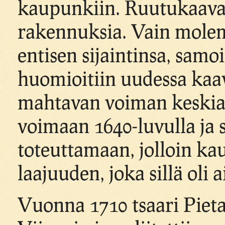
kaupunkiin. Ruutukaava 
rakennuksia. Vain molem
entisen sijaintinsa, samoi
huomioitiin uudessa kaa
mahtavan voiman keskiaj
voimaan 1640-luvulla ja s
toteuttamaan, jolloin ka
laajuuden, joka sillä oli 
Vuonna 1710 tsaari Pietar