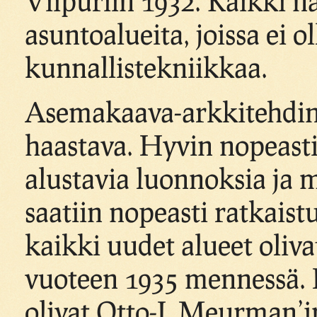
Viipuriin 1932. Kaikki n
asuntoalueita, joissa ei 
kunnallistekniikkaa.
Asemakaava-arkkitehdin t
haastava. Hyvin nopeasti 
alustavia luonnoksia ja
saatiin nopeasti ratkaist
kaikki uudet alueet oliv
vuoteen 1935 mennessä. L
olivat Otto-I. Meurman’in