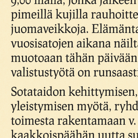
pimeillä kujilla rauhoit
juomaveikkoja. Elämänta
vuosisatojen aikana näil
muotoaan tähän päivään 
valistustyötä on runsaast
Sotataidon kehittymisen, 
yleistymisen myötä, ryh
toimesta rakentamaan v.
kaakkoispäähän uutta su