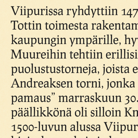
Viipurissa ryhdyttiin 14
Tottin toimesta rakentam
kaupungin ympärille, hyv
Muureihin tehtiin erillisi
puolustustorneja, joista 
Andreaksen torni, jonka 
pamaus” marraskuun 30.
päällikkönä oli silloin K
1500-luvun alussa Viipur