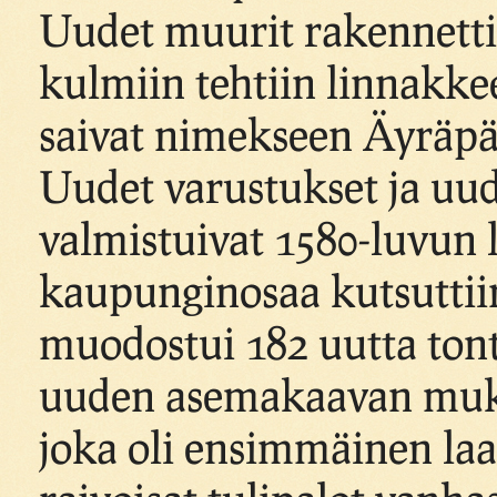
Uudet muurit rakennettii
kulmiin tehtiin linnakkee
saivat nimekseen Äyräpää
Uudet varustukset ja uud
valmistuivat 1580-luvun l
kaupunginosaa kutsuttiin 
muodostui 182 uutta tont
uuden asemakaavan muk
joka oli ensimmäinen la