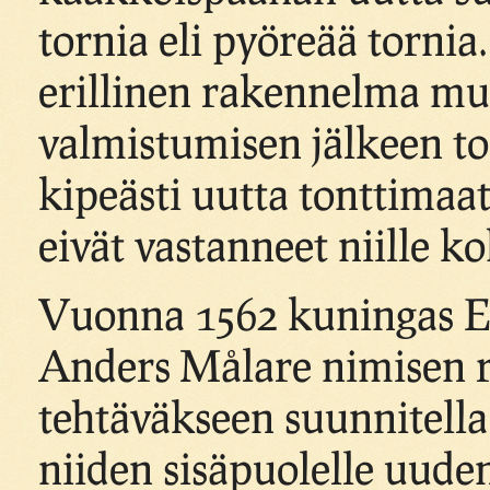
tornia eli pyöreää tornia.
erillinen rakennelma muu
valmistumisen jälkeen tod
kipeästi uutta tonttimaa
eivät vastanneet niille k
Vuonna 1562 kuningas Er
Anders Målare nimisen r
tehtäväkseen suunnitell
niiden sisäpuolelle uud