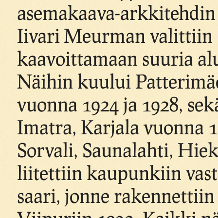
asemakaava-arkkitehdin v
Iivari Meurman valittiin
kaavoittamaan suuria aluei
Näihin kuului Patterimäen
vuonna 1924 ja 1928, sekä
Imatra, Karjala vuonna 1
Sorvali, Saunalahti, Hie
liitettiin kaupunkiin vas
saari, jonne rakennettiin 