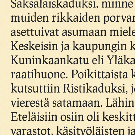
Saksalaiskaduksi, minne o
muiden rikkaiden porva
asettuivat asumaan miele
Keskeisin ja kaupungin 
Kuninkaankatu eli Yläka
raatihuone. Poikittaista
kutsuttiin Ristikaduksi,
vierestä satamaan. Lähin
Eteläisiin osiin oli kesk
varastot, käsityöläisten 