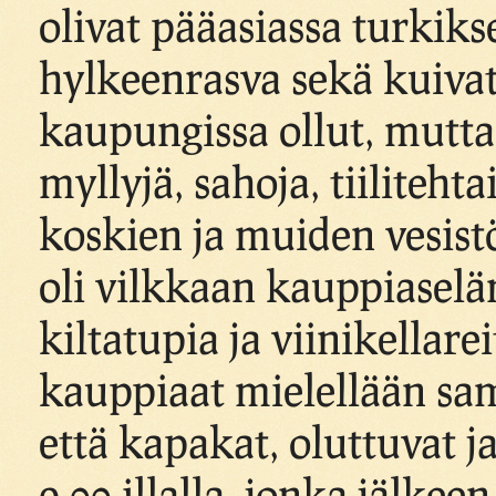
olivat pääasiassa turkikse
hylkeenrasva sekä kuivatt
kaupungissa ollut, mutta
myllyjä, sahoja, tiiliteht
koskien ja muiden vesistö
oli vilkkaan kauppiaseläm
kiltatupia ja viinikellarei
kauppiaat mielellään sam
että kapakat, oluttuvat j
9,00 illalla, jonka jälkee