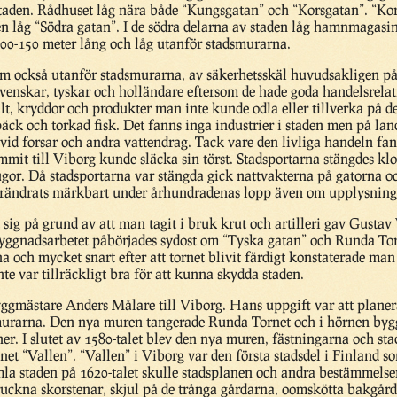
 staden. Rådhuset låg nära både “Kungsgatan” och “Korsgatan”. “Ko
 låg “Södra gatan”. I de södra delarna av staden låg hamnmagasi
00-150 meter lång och låg utanför stadsmurarna.
m också utanför stadsmurarna, av säkerhetsskäl huvudsakligen på 
enskar, tyskar och holländare eftersom de hade goda handelsrelati
alt, kryddor och produkter man inte kunde odla eller tillverka på 
lspäck och torkad fisk. Det fanns inga industrier i staden men på
vid forsar och andra vattendrag. Tack vare den livliga handeln fann
it till Viborg kunde släcka sin törst. Stadsportarna stängdes kl
ugor. Då stadsportarna var stängda gick nattvakterna på gatorna oc
rändrats märkbart under århundradenas lopp även om upplysningsar
sig på grund av att man tagit i bruk krut och artilleri gav Gustav
Byggnadsarbetet påbörjades sydost om “Tyska gatan” och Runda Torn
 och mycket snart efter att tornet blivit färdigt konstaterade man
te var tillräckligt bra för att kunna skydda staden.
ggmästare Anders Målare till Viborg. Hans uppgift var att plane
murarna. Den nya muren tangerade Runda Tornet och i hörnen bygg
er. I slutet av 1580-talet blev den nya muren, fästningarna och st
et “Vallen”. “Vallen” i Viborg var den första stadsdel i Finland s
la staden på 1620-talet skulle stadsplanen och andra bestämmelser
uckna skorstenar, skjul på de trånga gårdarna, oomskötta bakgår