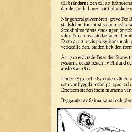
till bränderna och till att brände
där de gamla husen stått blandade s
När generalguvernören, greve Per B
stadsdelen. En rutnätsplan med rak
Stockholms förste stadsingenjör fic
vika för den nya stadsplanen, bland
Detta är ett bevis på kyrkans makt
verkställa den. Staden fick den for
År 1710 erövrade Peter den Stores t
ryssarna också resten av Finland o
anslöts år 1812.
Under 1840- och 1850-talen vände sig
som var byggda redan på 1400- och 1
Eftersom staden inom murarna var e
Byggandet av Saima kanal och plane