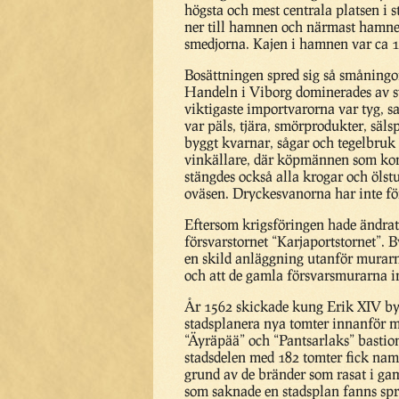
högsta och mest centrala platsen i
ner till hamnen och närmast hamnen
smedjorna. Kajen i hamnen var ca 1
Bosättningen spred sig så småningo
Handeln i Viborg dominerades av sv
viktigaste importvarorna var tyg, s
var päls, tjära, smörprodukter, sä
byggt kvarnar, sågar och tegelbruk 
vinkällare, där köpmännen som komm
stängdes också alla krogar och ölst
oväsen. Dryckesvanorna har inte fö
Eftersom krigsföringen hade ändrat 
försvarstornet “Karjaportstornet”. 
en skild anläggning utanför murarna
och att de gamla försvarsmurarna in
År 1562 skickade kung Erik XIV by
stadsplanera nya tomter innanför 
“Äyräpää” och “Pantsarlaks” bastion
stadsdelen med 182 tomter fick namn
grund av de bränder som rasat i gam
som saknade en stadsplan fanns spr