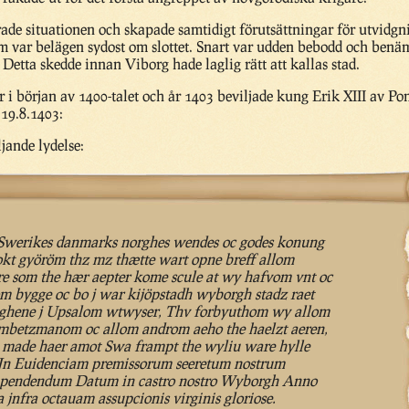
rade situationen och skapade samtidigt förutsättningar för utvidgn
som var belägen sydost om slottet. Snart var udden bebodd och benäm
. Detta skedde innan Viborg hade laglig rätt att kallas stad.
r i början av 1400-talet och år 1403 beviljade kung Erik XIII av P
 19.8.1403:
ljande lydelse:
Swerikes danmarks norghes wendes oc godes konung
kt györöm thz mz thætte wart opne breff allom
 som the hær aepter kome scule at wy hafvom vnt oc
om bygge oc bo j war kijöpstadh wyborgh stadz raet
boghene j Upsalom wtwyser, Thv forbyuthom wy allom
betzmanom oc allom androm aeho the haelzt aeren,
e made haer amot Swa frampt the wyliu ware hylle
 Jn Euidenciam premissorum seeretum nostrum
ppendendum Datum in castro nostro Wyborgh Anno
a jnfra octauam assupcionis virginis gloriose.