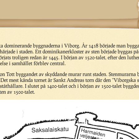
sta dominerande byggnaderna i Viborg. År 1418 började man bygg
 härjade i staden. Ett dominikanerkloster av sten började byggas p
rjats troligen redan år 1445. I början av 1520-talet, efter den lut
se i samhället förblev central.
son Tott byggandet av skyddande murar runt staden. Stenmurarna 
. Det mest kända tornet är Sankt Andreas torn där den “Viborgska
tåthållare. I slutet på 1400-talet och i början av 1500-talet byggd
en av 1500-talet.