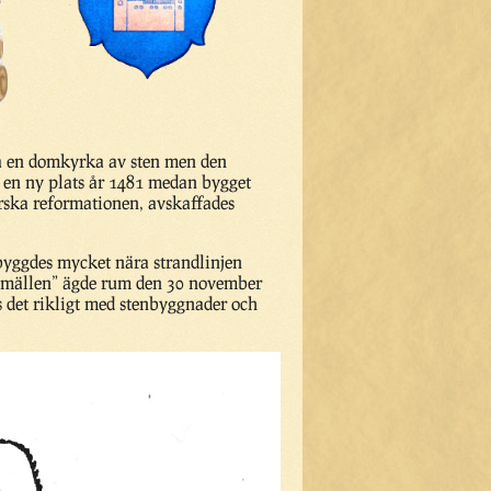
a en domkyrka av sten men den
å en ny plats år 1481 medan bygget
herska reformationen, avskaffades
byggdes mycket nära strandlinjen
 smällen” ägde rum den 30 november
es det rikligt med stenbyggnader och