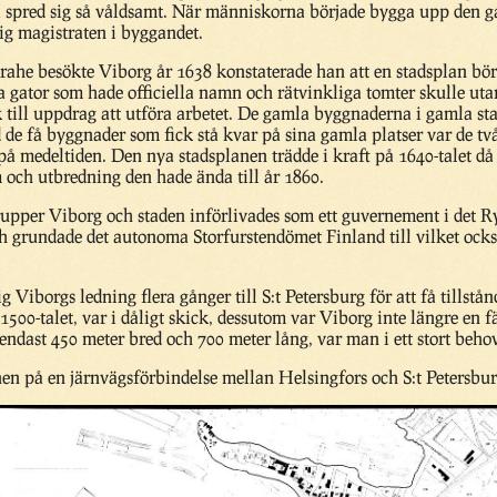
rna spred sig så våldsamt. När människorna började bygga upp den
ig magistraten i byggandet.
rahe besökte Viborg år 1638 konstaterade han att en stadsplan bör
a gator som hade officiella namn och rätvinkliga tomter skulle uta
k till uppdrag att utföra arbetet. De gamla byggnaderna i gamla sta
 de få byggnader som fick stå kvar på sina gamla platser var de t
 på medeltiden. Den nya stadsplanen trädde i kraft på 1640-talet 
m och utbredning den hade ända till år 1860.
rupper Viborg och staden införlivades som ett guvernement i det R
ch grundade det autonoma Storfurstendömet Finland till vilket ock
 Viborgs ledning flera gånger till S:t Petersburg för att få tillst
500-talet, var i dåligt skick, dessutom var Viborg inte längre en f
ndast 450 meter bred och 700 meter lång, var man i ett stort beh
n på en järnvägsförbindelse mellan Helsingfors och S:t Petersbu