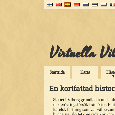
Virtuella V
Startsida
Karta
Hist
En kortfattad histo
Slottet i Viborg grundlades under de
mot erövringsförsök från öster. Pla
karelsk fästning som var välbekant
bygga stenslottet som redan år 1294