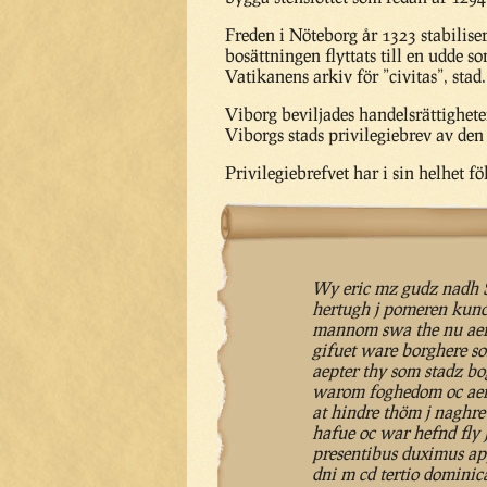
Freden i Nöteborg år 1323 stabilise
bosättningen flyttats till en udde 
Vatikanens arkiv för ”civitas”, stad
Viborg beviljades handelsrättighete
Viborgs stads privilegiebrev av den
Privilegiebrefvet har i sin helhet fö
Wy eric mz gudz nadh 
hertugh j pomeren kuno
mannom swa the nu aere
gifuet ware borghere s
aepter thy som stadz 
warom foghedom oc aem
at hindre thöm j naghr
hafue oc war hefnd fly
presentibus duximus a
dni m cd tertio dominic