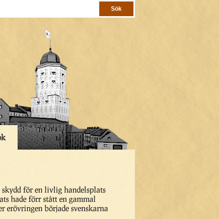
ok
 skydd för en livlig handelsplats
lats hade förr stått en gammal
er erövringen började svenskarna