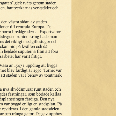
rsgatan” gick tvärs genom staden
nen, hantverkarnas verkstäder och
den västra sidan av staden.
oner till centrala Europa. De
de norra breddgraderna. Exportvaror
 landsbygden runtomkring hade man
s det rikligt med gillestugor och
ockan nio på kvällen och då
h hejdade suputerna från att föra
betet har varit flitigt.
 Vasa år 1547 i uppdrag att bygga
et blev färdigt år 1550. Tornet var
 att staden var i behov av tomtmark
ra nya skyddsmurar runt staden och
des fästningar, som började kallas
adsplaneringen färdiga. Den nya
om var byggd enligt en stadsplan. På
 revideras. I den gamla stadsdelen
dar och trånga gator. De gav upphov