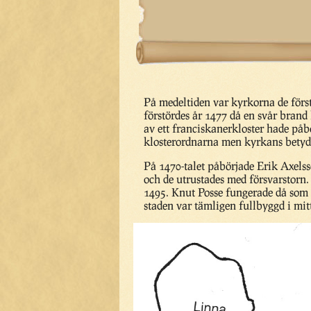
På medeltiden var kyrkorna de för
förstördes år 1477 då en svår brand
av ett franciskanerkloster hade påbö
klosterordnarna men kyrkans betydel
På 1470-talet påbörjade Erik Axels
och de utrustades med försvarstorn
1495. Knut Posse fungerade då som s
staden var tämligen fullbyggd i mitt