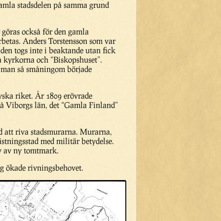
 gamla stadsdelen på samma grund
 göras också för den gamla
rbetas. Anders Torstensson som var
den togs inte i beaktande utan fick
vå kyrkorna och “Biskopshuset”.
då man så småningom började
yska riket. År 1809 erövrade
så Viborgs län, det “Gamla Finland”
ånd att riva stadsmurarna. Murarna,
ästningsstad med militär betydelse.
ov av ny tomtmark.
rg ökade rivningsbehovet.