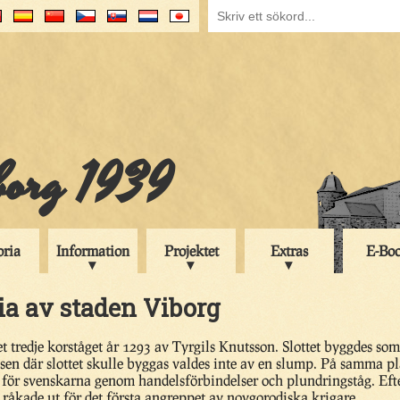
iborg 1939
oria
Information
Projektet
Extras
E-Bo
ria av staden Viborg
t tredje korståget år 1293 av Tyrgils Knutsson. Slottet byggdes som
tsen där slottet skulle byggas valdes inte av en slump. På samma p
 för svenskarna genom handelsförbindelser och plundringståg. Eft
 råkade ut för det första angreppet av novgorodiska krigare.