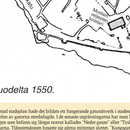
ad stadsplan hade det bildats ett fungerande gatunätverk i staden
 delen av gatorna stenbelagda. I de senaste utgrävningarna har man 
gen som befann sig längst norrut kallades “Nedre gatan” eller “Ty
arna. Tjänstemännen bosatte sig gärna mittemot slottet. “Kungsgat