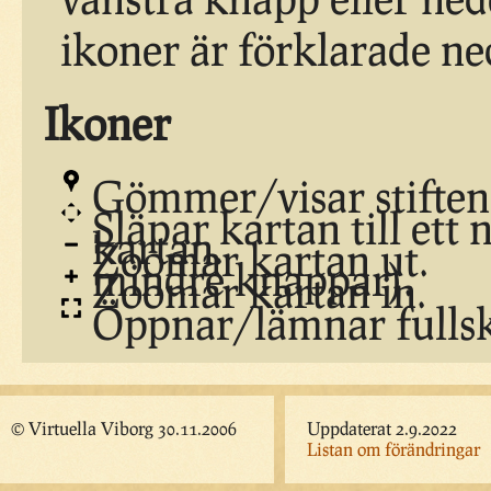
ikoner är förklarade ne
Ikoner
Gömmer/visar stiften 
Släpar kartan till ett 
kartan.
Zoomar kartan ut.
mindre knappar).
Zoomar kartan in.
Öppnar/lämnar fulls
© Virtuella Viborg 30.11.2006
Uppdaterat 2.9.2022
Listan om förändringar