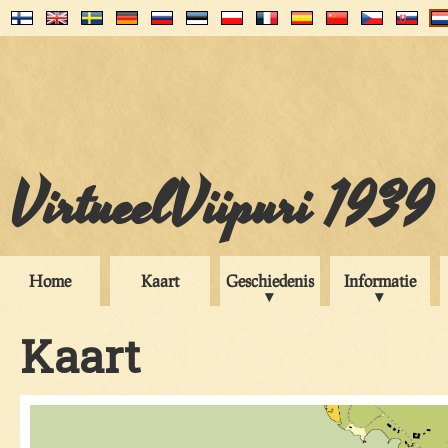
VirtueelViipuri 1939
Home
Kaart
Geschiedenis
Informatie
Kaart