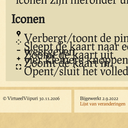
Iconen
Verbergt/toont de pin
Sleept de kaart naar e
weergeven.
Zoomt de kaart uit.
vier kleinere knoppen
Zoomt de kaart in.
Opent/sluit het volle
© VirtueelViipuri 30.11.2006
Bijgewerkt 2.9.2022
Lijst van veranderingen