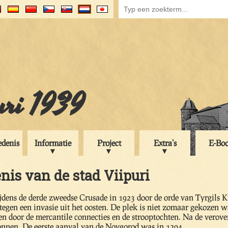
uri 1939
edenis
Informatie
Project
Extra's
E-Bo
nis van de stad Viipuri
ijdens de derde zweedse Crusade in 1923 door de orde van Tyrgils 
egen een invasie uit het oosten. De plek is niet zomaar gekozen w
n door de mercantile connecties en de strooptochten. Na de verove
onnen. De eerste aanval van de Novgorod was in 1294.