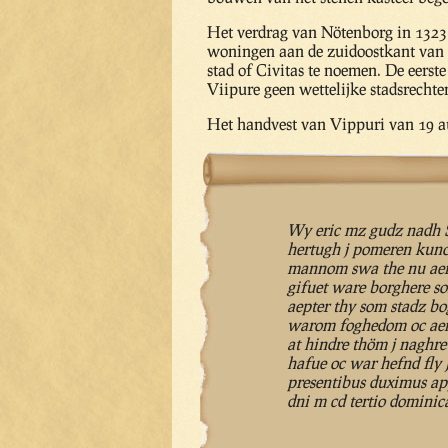
Het verdrag van Nötenborg in 1323 z
woningen aan de zuidoostkant van h
stad of Civitas te noemen. De eerst
Viipure geen wettelijke stadsrechte
Het handvest van Vippuri van 19 au
Wy eric mz gudz nadh 
hertugh j pomeren kuno
mannom swa the nu aere
gifuet ware borghere s
aepter thy som stadz 
warom foghedom oc aem
at hindre thöm j naghr
hafue oc war hefnd fly
presentibus duximus a
dni m cd tertio dominic