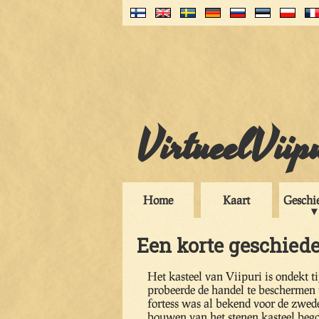
VirtueelViip
Home
Kaart
Geschi
Een korte geschiede
Het kasteel van Viipuri is ondekt t
probeerde de handel te beschermen t
fortess was al bekend voor de zwede
bouwen van het stenen kasteel beg