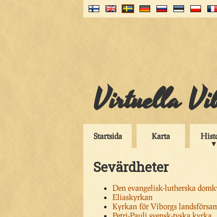
Virtuella V
Startsida
Karta
Hist
Sevärdheter
Den evangelisk-lutherska dom
Eliaskyrkan
Kyrkan för Viborgs landsförsa
Petri-Pauli svensk-tyska kyrka