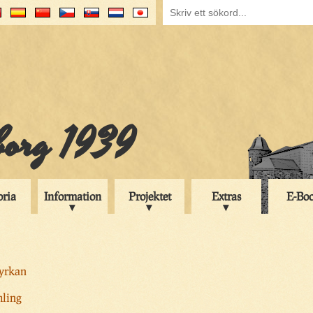
iborg 1939
oria
Information
Projektet
Extras
E-Bo
kyrkan
mling