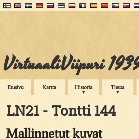
VirtuaaliViipuri 193
Etusivu
Kartta
Historia
Tietoa
LN21 - Tontti 144
Mallinnetut kuvat