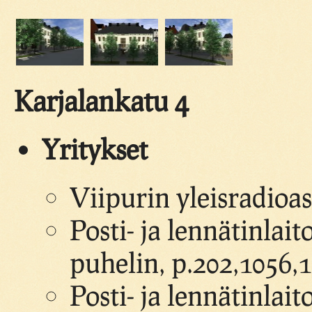
Karjalankatu 4
Yritykset
Viipurin yleisradioa
Posti- ja lennätinlai
puhelin, p.202,1056,
Posti- ja lennätinlait