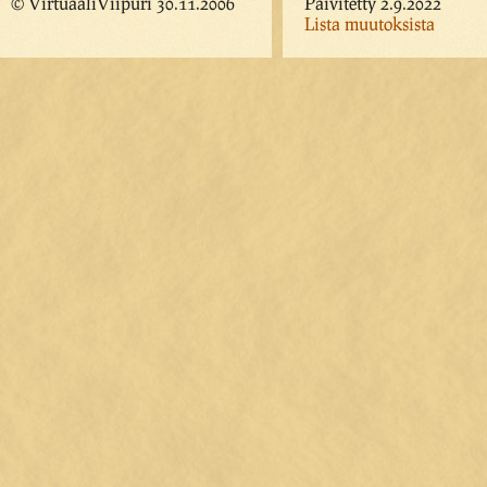
© VirtuaaliViipuri 30.11.2006
Päivitetty 2.9.2022
Lista muutoksista