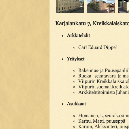
Karjalankatu 7, Kreikkalaiskat
Arkkitehdit
Carl Eduard Dippel
Yritykset
Rakennus- ja Puusepänlii
Ruoka-, sekatavara- ja m
Viipurin Kreikkalaiskatol
Viipurin suomal.kreikk.k
Arkkitehtitoimisto Juhani 
Asukkaat
Homanen, L, seurak.esim
Karhu, Matti, puuseppä
Karpin, Aleksanteri, piis