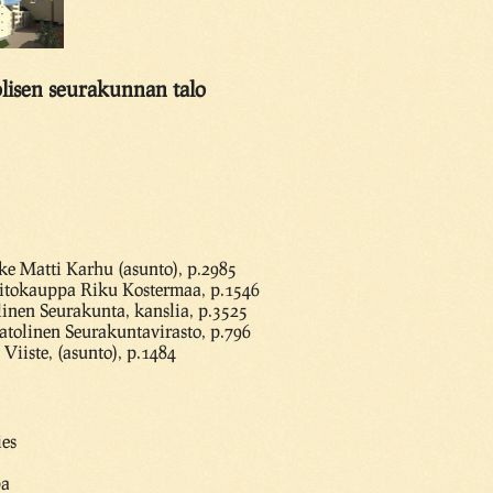
olisen seurakunnan talo
ke Matti Karhu (asunto), p.2985
aitokauppa Riku Kostermaa, p.1546
inen Seurakunta, kanslia, p.3525
atolinen Seurakuntavirasto, p.796
Viiste, (asunto), p.1484
ies
pa