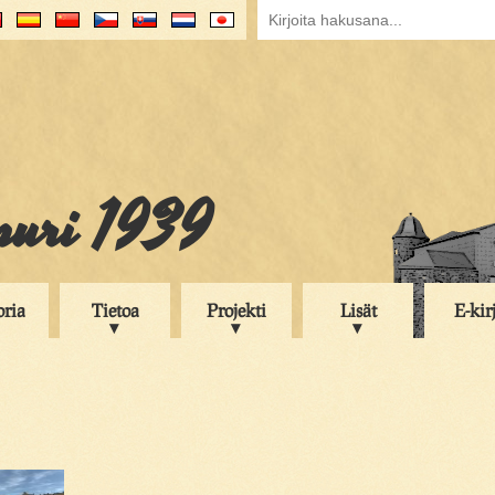
puri 1939
oria
Tietoa
Projekti
Lisät
E-kir