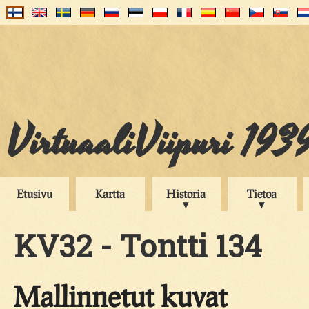
VirtuaaliViipuri 193
Etusivu
Kartta
Historia
Tietoa
KV32 - Tontti 134
Mallinnetut kuvat