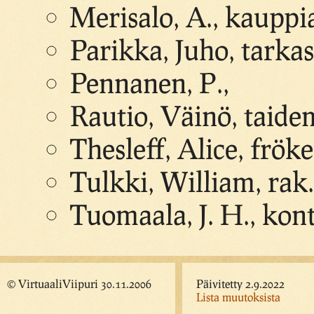
Merisalo, A., kauppi
Parikka, Juho, tarka
Pennanen, P.,
Rautio, Väinö, taide
Thesleff, Alice, frök
Tulkki, William, rak
Tuomaala, J. H., kont
© VirtuaaliViipuri 30.11.2006
Päivitetty 2.9.2022
Lista muutoksista