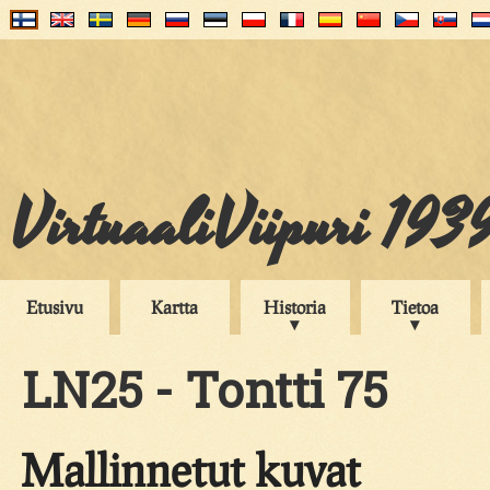
VirtuaaliViipuri 193
Etusivu
Kartta
Historia
Tietoa
LN25 - Tontti 75
Mallinnetut kuvat