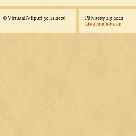
© VirtuaaliViipuri 30.11.2006
Päivitetty 2.9.2022
Lista muutoksista