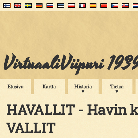
VirtuaaliViipuri 193
Etusivu
Kartta
Historia
Tietoa
HAVALLIT - Havin k
VALLIT