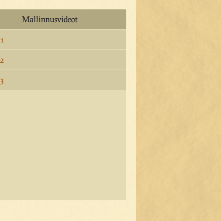
Mallinnusvideot
 1
 2
 3