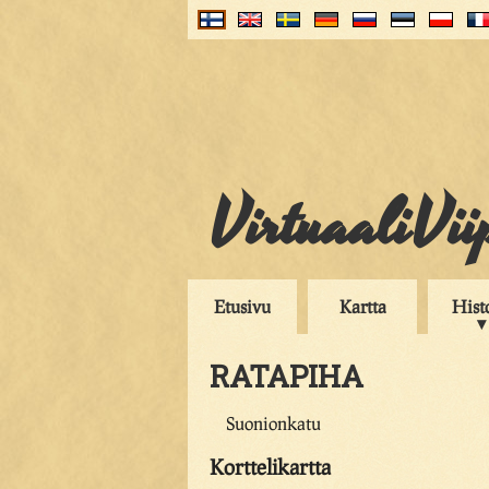
VirtuaaliVii
Etusivu
Kartta
Hist
RATAPIHA
Suonionkatu
Korttelikartta