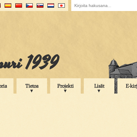
puri 1939
oria
Tietoa
Projekti
Lisät
E-kir