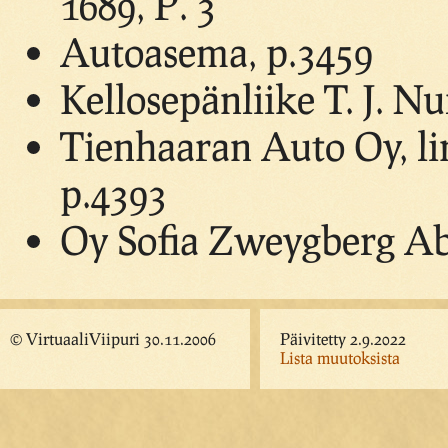
1689, P. 3
Autoasema, p.3459
Kellosepänliike T. J. N
Tienhaaran Auto Oy, li
p.4393
Oy Sofia Zweygberg Ab,
© VirtuaaliViipuri 30.11.2006
Päivitetty 2.9.2022
Lista muutoksista