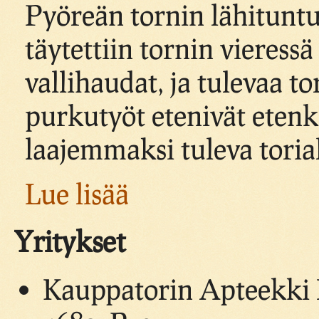
Pyöreän tornin lähitunt
täytettiin tornin vieressä
vallihaudat, ja tulevaa t
purkutyöt etenivät etenk
laajemmaksi tuleva toria
Lue lisää
Yritykset
Kauppatorin Apteekki H