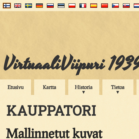
VirtuaaliViipuri 193
Etusivu
Kartta
Historia
Tietoa
KAUPPATORI
Mallinnetut kuvat