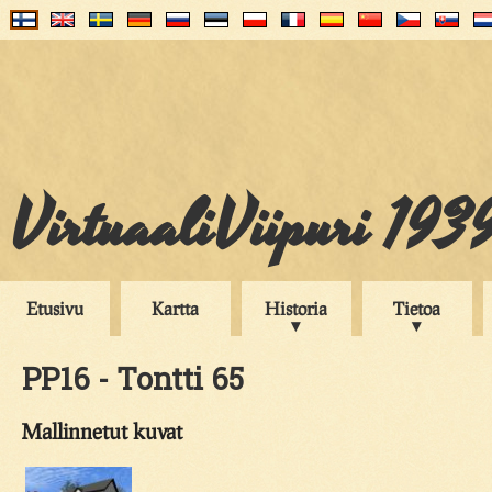
VirtuaaliViipuri 193
Etusivu
Kartta
Historia
Tietoa
PP16 - Tontti 65
Mallinnetut kuvat