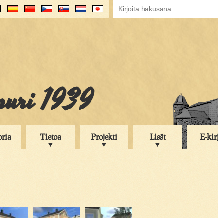
puri 1939
oria
Tietoa
Projekti
Lisät
E-kir