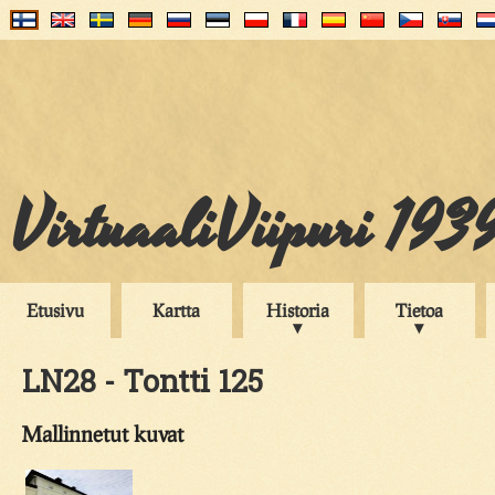
VirtuaaliViipuri 193
Etusivu
Kartta
Historia
Tietoa
LN28 - Tontti 125
Mallinnetut kuvat