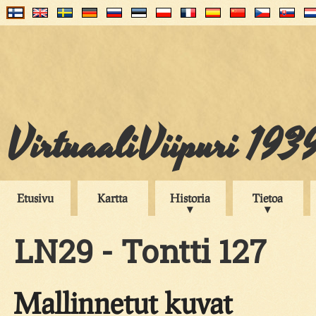
VirtuaaliViipuri 193
Etusivu
Kartta
Historia
Tietoa
LN29 - Tontti 127
Mallinnetut kuvat