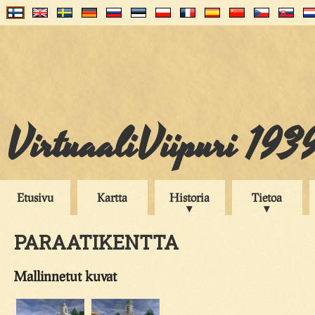
VirtuaaliViipuri 193
Etusivu
Kartta
Historia
Tietoa
PARAATIKENTTA
Mallinnetut kuvat