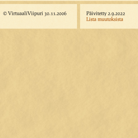
© VirtuaaliViipuri 30.11.2006
Päivitetty 2.9.2022
Lista muutoksista