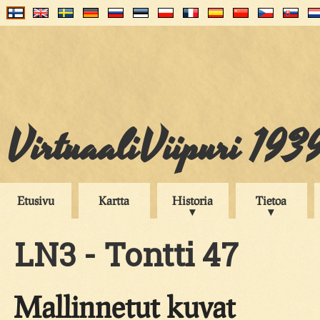
VirtuaaliViipuri 193
Etusivu
Kartta
Historia
Tietoa
LN3 - Tontti 47
Mallinnetut kuvat