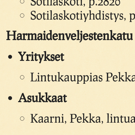
Sotilaskoti, p.2820
Sotilaskotiyhdistys, 
Harmaidenveljestenkatu
Yritykset
Lintukauppias Pekka 
Asukkaat
Kaarni, Pekka, lintu