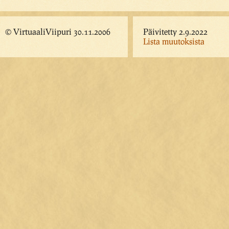
© VirtuaaliViipuri 30.11.2006
Päivitetty 2.9.2022
Lista muutoksista