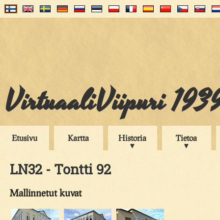
VirtuaaliViipuri 193
Etusivu
Kartta
Historia
Tietoa
LN32 - Tontti 92
Mallinnetut kuvat