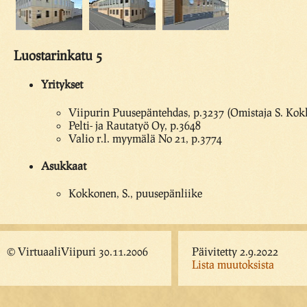
Luostarinkatu 5
Yritykset
Viipurin Puusepäntehdas, p.3237 (Omistaja S. Ko
Pelti- ja Rautatyö Oy, p.3648
Valio r.l. myymälä No 21, p.3774
Asukkaat
Kokkonen, S., puusepänliike
© VirtuaaliViipuri 30.11.2006
Päivitetty 2.9.2022
Lista muutoksista