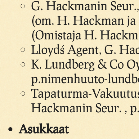
G. Hackmanin Seur., 
(om. H. Hackman ja L
(Omistaja H. Hackma
Lloyd´s Agent, G. Ha
K. Lundberg & Co Oy,
p.nimenhuuto-lundb
Tapaturma-Vakuutus 
Hackmanin Seur. , p
Asukkaat