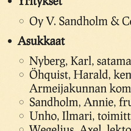
Yritykset
Oy V. Sandholm & Co 
Asukkaat
Nyberg, Karl, satama
Öhquist, Harald, ken
Armeijakunnan kom
Sandholm, Annie, fr
Unho, Ilmari, toimitt
Wegelius, Axel, lekt