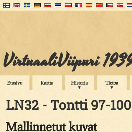
VirtuaaliViipuri 193
Etusivu
Kartta
Historia
Tietoa
LN32 - Tontti 97-100
Mallinnetut kuvat