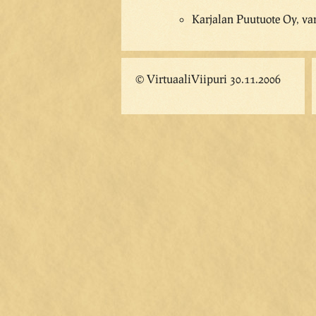
Karjalan Puutuote Oy, va
© VirtuaaliViipuri 30.11.2006