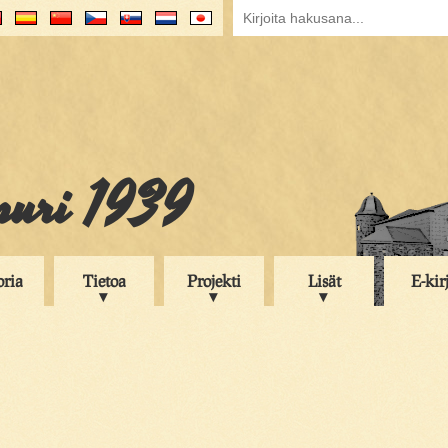
puri 1939
oria
Tietoa
Projekti
Lisät
E-kir