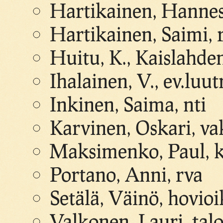
Hartikainen, Hannes
Hartikainen, Saimi, r
Huitu, K., Kaislahd
Ihalainen, V., ev.luut
Inkinen, Saima, nti
Karvinen, Oskari, va
Maksimenko, Paul, k
Portano, Anni, rva
Setälä, Väinö, hovioi
Valkonen, Lauri, tal