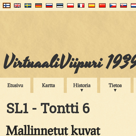
VirtuaaliViipuri 193
Etusivu
Kartta
Historia
Tietoa
SL1 - Tontti 6
Mallinnetut kuvat