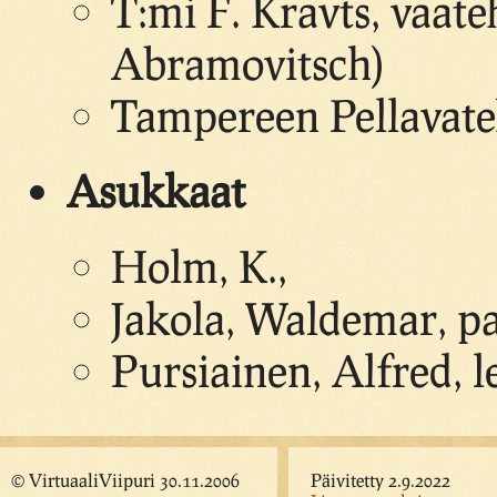
T:mi F. Kravts, vaate
Abramovitsch)
Tampereen Pellavateh
Asukkaat
Holm, K.,
Jakola, Waldemar, p
Pursiainen, Alfred, l
© VirtuaaliViipuri 30.11.2006
Päivitetty 2.9.2022