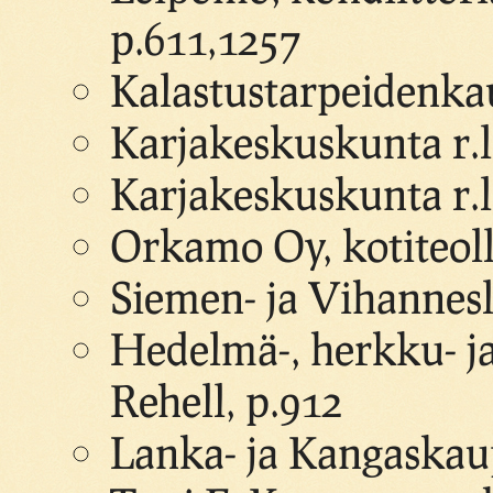
p.611,1257
Kalastustarpeidenka
Karjakeskuskunta r.l
Karjakeskuskunta r.l
Orkamo Oy, kotiteoll
Siemen- ja Vihannesli
Hedelmä-, herkku- j
Rehell, p.912
Lanka- ja Kangaskau