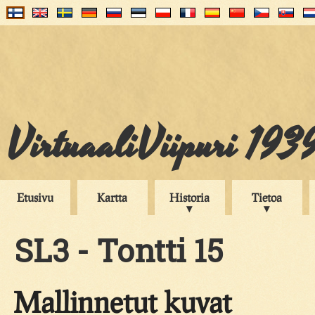
VirtuaaliViipuri 193
Etusivu
Kartta
Historia
Tietoa
SL3 - Tontti 15
Mallinnetut kuvat