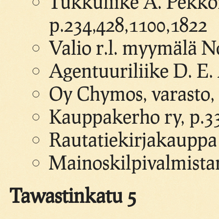
Tukkuliike A. Pekkon
p.234,428,1100,1822
Valio r.l. myymälä N
Agentuuriliike D. E.
Oy Chymos, varasto,
Kauppakerho ry, p.3
Rautatiekirjakauppa 
Mainoskilpivalmista
Tawastinkatu 5