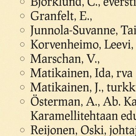
Björklund, C., everst
Granfelt, E.,
Junnola-Suvanne, Ta
Korvenheimo, Leevi, l
Marschan, V.,
Matikainen, Ida, rva
Matikainen, J., turkk
Österman, A., Ab. Ka
Karamellitehtaan edu
Reijonen, Oski, johta