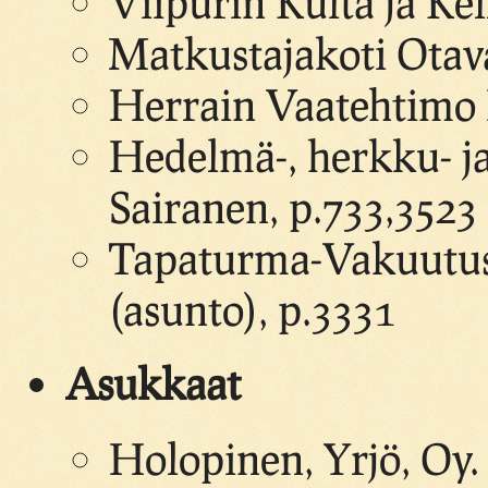
Viipurin Kulta ja Kel
Matkustajakoti Otava
Herrain Vaatehtimo 
Hedelmä-, herkku- j
Sairanen, p.733,3523
Tapaturma-Vakuutus 
(asunto), p.3331
Asukkaat
Holopinen, Yrjö, Oy