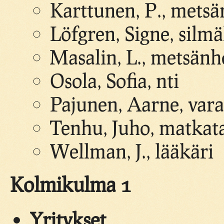
Karttunen, P., metsä
Löfgren, Signe, silmä
Masalin, L., metsänh
Osola, Sofia, nti
Pajunen, Aarne, var
Tenhu, Juho, matkat
Wellman, J., lääkäri
Kolmikulma 1
Yritykset