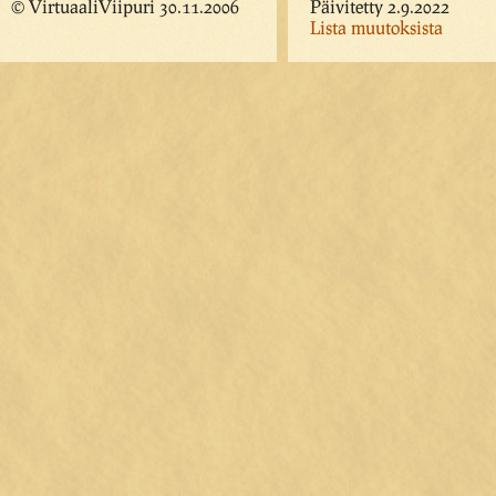
© VirtuaaliViipuri 30.11.2006
Päivitetty 2.9.2022
Lista muutoksista