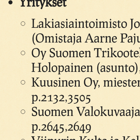
Yritykset
Lakiasiaintoimisto J
(Omistaja Aarne Paj
Oy Suomen Trikooteh
Holopainen (asunto),
Kuusinen Oy, miesten
p.2132,3505
Suomen Valokuvaajai
p.2645,2649