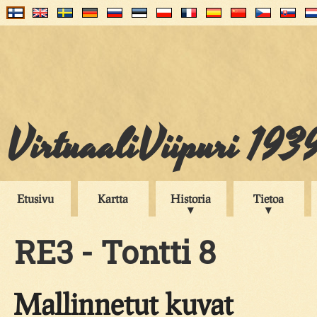
VirtuaaliViipuri 193
Etusivu
Kartta
Historia
Tietoa
RE3 - Tontti 8
Mallinnetut kuvat