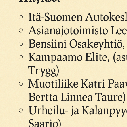
Itä-Suomen Autokesku
Asianajotoimisto Le
Bensiini Osakeyhtiö,
Kampaamo Elite, (asu
Trygg)
Muotiliike Katri Paa
Bertta Linnea Taure)
Urheilu- ja Kalanpyy
Saario)