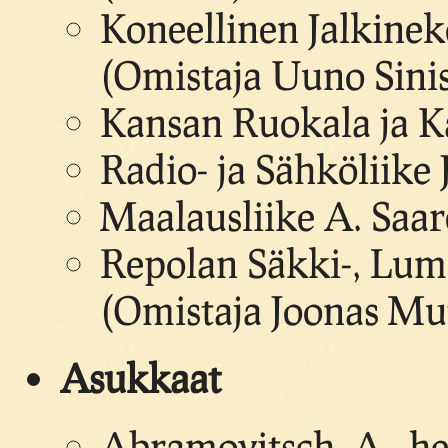
Koneellinen Jalkine
(Omistaja Uuno Sinis
Kansan Ruokala ja K
Radio- ja Sähköliike
Maalausliike A. Saar
Repolan Säkki-, Lum
(Omistaja Joonas Mu
Asukkaat
Abramovitsch, A., he