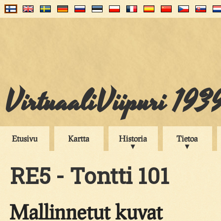
VirtuaaliViipuri 193
Etusivu
Kartta
Historia
Tietoa
RE5 - Tontti 101
Mallinnetut kuvat