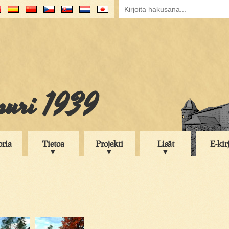
puri 1939
oria
Tietoa
Projekti
Lisät
E-kir