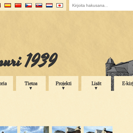
puri 1939
oria
Tietoa
Projekti
Lisät
E-kir