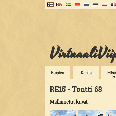
VirtuaaliVii
Etusivu
Kartta
Hist
RE15 - Tontti 68
Mallinnetut kuvat