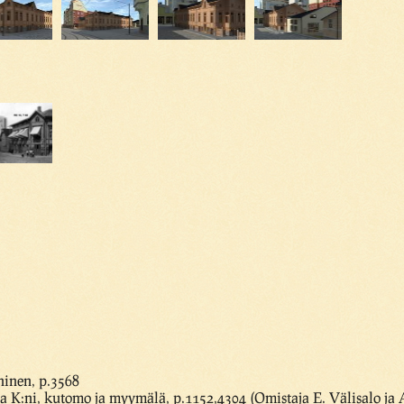
ninen, p.3568
ja K:ni, kutomo ja myymälä, p.1152,4304 (Omistaja E. Välisalo ja 