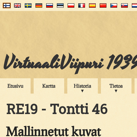
VirtuaaliViipuri 193
Etusivu
Kartta
Historia
Tietoa
RE19 - Tontti 46
Mallinnetut kuvat