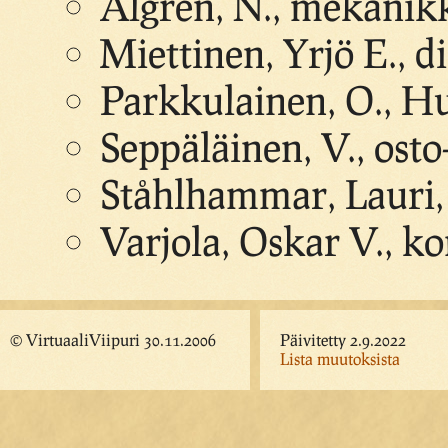
Ålgren, N., mekanik
Miettinen, Yrjö E., di
Parkkulainen, O., H
Seppäläinen, V., osto
Ståhlhammar, Lauri, 
Varjola, Oskar V., ko
© VirtuaaliViipuri 30.11.2006
Päivitetty 2.9.2022
Lista muutoksista