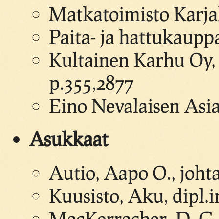
Matkatoimisto Karjal
Paita- ja hattukaupp
Kultainen Karhu Oy, k
p.355,2877
Eino Nevalaisen Asia
Asukkaat
Autio, Aapo O., johta
Kuusisto, Aku, dipl.i
MacKerracher, D. G.