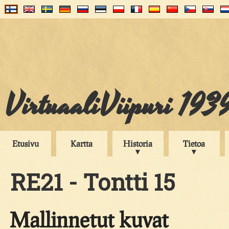
VirtuaaliViipuri 193
Etusivu
Kartta
Historia
Tietoa
RE21 - Tontti 15
Mallinnetut kuvat