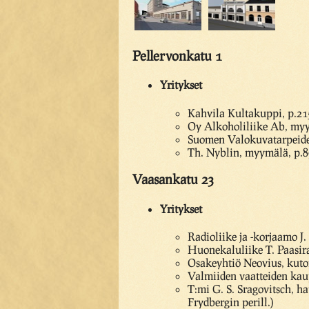
Pellervonkatu 1
Yritykset
Kahvila Kultakuppi, p.21
Oy Alkoholiliike Ab, myy
Suomen Valokuvatarpeiden
Th. Nyblin, myymälä, p.
Vaasankatu 23
Yritykset
Radioliike ja -korjaamo J
Huonekaluliike T. Paasir
Osakeyhtiö Neovius, kutoma
Valmiiden vaatteiden kaup
T:mi G. S. Sragovitsch, h
Frydbergin perill.)