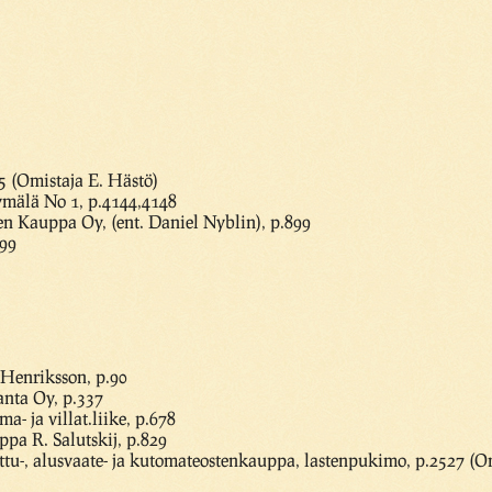
5 (Omistaja E. Hästö)
mälä No 1, p.4144,4148
 Kauppa Oy, (ent. Daniel Nyblin), p.899
899
. Henriksson, p.90
anta Oy, p.337
- ja villat.liike, p.678
pa R. Salutskij, p.829
attu-, alusvaate- ja kutomateostenkauppa, lastenpukimo, p.2527 (O