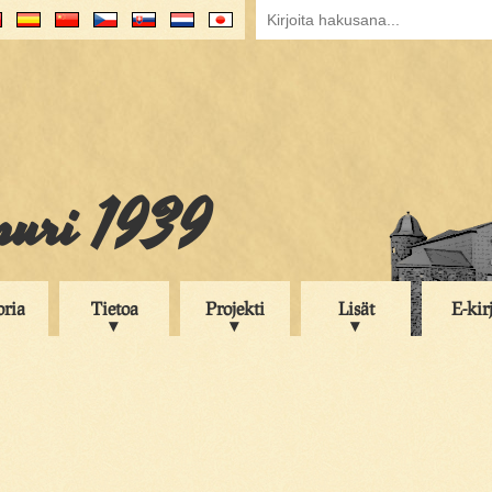
puri 1939
oria
Tietoa
Projekti
Lisät
E-kir