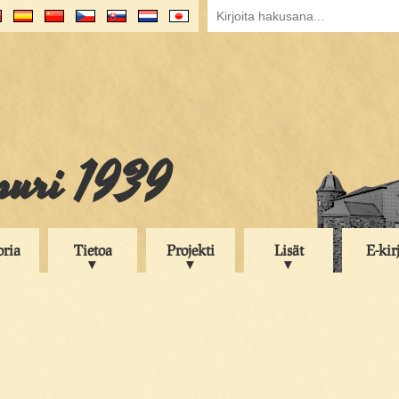
puri 1939
oria
Tietoa
Projekti
Lisät
E-kir