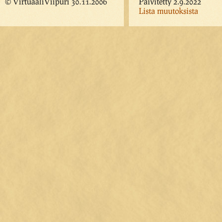
© VirtuaaliViipuri 30.11.2006
Päivitetty 2.9.2022
Lista muutoksista