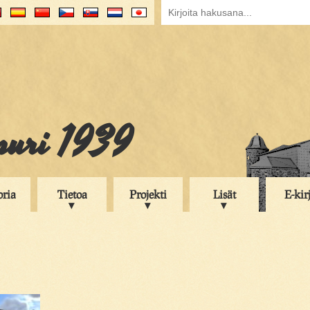
puri 1939
oria
Tietoa
Projekti
Lisät
E-kir