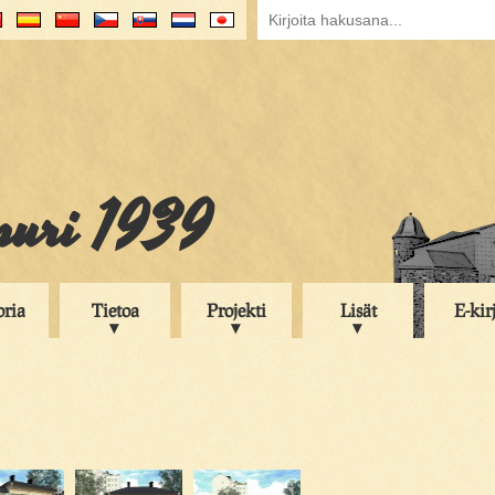
puri 1939
oria
Tietoa
Projekti
Lisät
E-kir