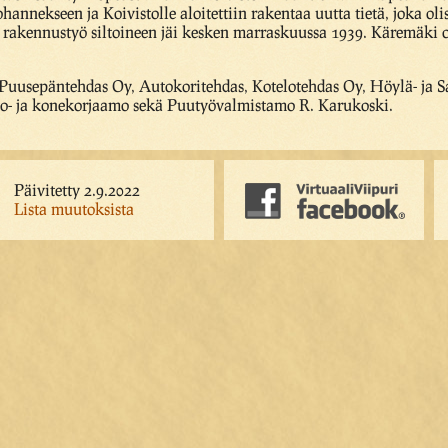
ohannekseen ja Koivistolle aloitettiin rakentaa uutta tietä, joka o
 rakennustyö siltoineen jäi kesken marraskuussa 1939. Käremäki o
 Puusepäntehdas Oy, Autokoritehdas, Kotelotehdas Oy, Höylä- ja
o- ja konekorjaamo sekä Puutyövalmistamo R. Karukoski.
Päivitetty 2.9.2022
Lista muutoksista