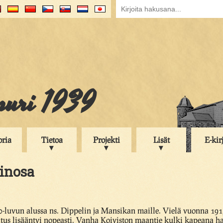
puri 1939
oria
Tietoa
Projekti
Lisät
E-kir
inosa
0-luvun alussa ns. Dippelin ja Mansikan maille. Vielä vuonna 191
tus lisääntyi nopeasti. Vanha Koiviston maantie kulki kapeana h