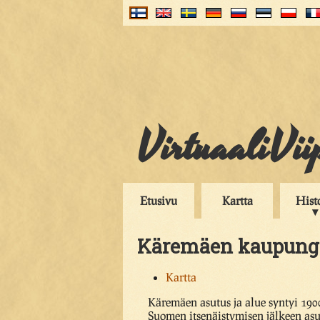
VirtuaaliVii
Etusivu
Kartta
Hist
Käremäen kaupung
Kartta
Käremäen asutus ja alue syntyi 190
Suomen itsenäistymisen jälkeen asu