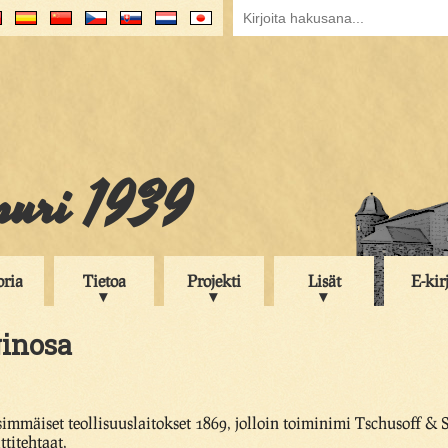
puri 1939
oria
Tietoa
Projekti
Lisät
E-kir
inosa
immäiset teollisuuslaitokset 1869, jolloin toiminimi Tschusoff & 
ttitehtaat.