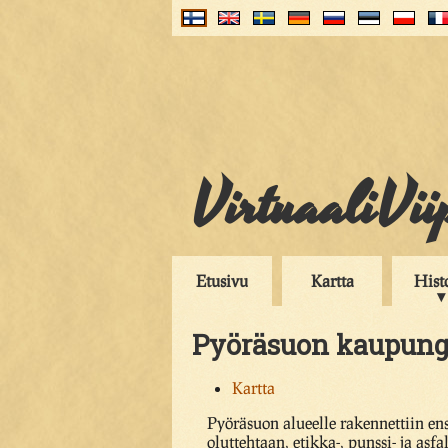
VirtuaaliVii
Etusivu
Kartta
Hist
Pyöräsuon kaupung
Kartta
Pyöräsuon alueelle rakennettiin ens
oluttehtaan, etikka-, punssi- ja asfal