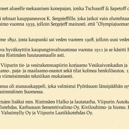
neet alueelle mekaanisen konepajan, jonka Tschusoff & Sapetoff o
tehtaat kauppaneuvos K. Sergejeffílle, joka jatkoi vain oluttehtaan
imo vuonna 1939, jolloin Sergejeff mainosti, että "Olympiajuoma
e 1892, josta kaupunki sai veden vuoteen 1908, jolloin uusi vede
a hyväksyttiin kaupunginvaltuustossa vuonna 1911 ja se käsitti 
aina Ristimäen hautausmaalle asti.
Viipurin tie- ja vesirakennuspiirin korjaamo Vesikaivonkadun ja
aamo-, paja- ja maalaamo-osastot sekä tilat kolmea henkilöautoa, 
an viimeisimmän tekniikan mukaisesti.
nnus oli siunauskappeli, joka valmistui Pyöräsuon länsipäähän sy
 ensimmäinen Suomessa.
nittujen lisäksi mm. Ristimäen Halko ja lautatarha, Viipurin Auto
lutehdas, Karhusuon Sementtivalimo Oy, Kivilouhimo- ja hiomo,
Valssimylly Oy ja Viipurin Laatikkotehdas Oy.