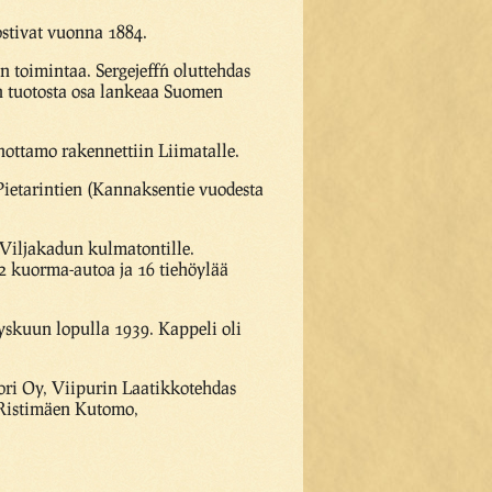
stivat vuonna 1884.
 toimintaa. Sergejeff´n oluttehdas
n tuotosta osa lankeaa Suomen
nottamo rakennettiin Liimatalle.
Pietarintien (Kannaksentie vuodesta
 Viljakadun kulmatontille.
12 kuorma-autoa ja 16 tiehöylää
yskuun lopulla 1939. Kappeli oli
kori Oy, Viipurin Laatikkotehdas
 Ristimäen Kutomo,