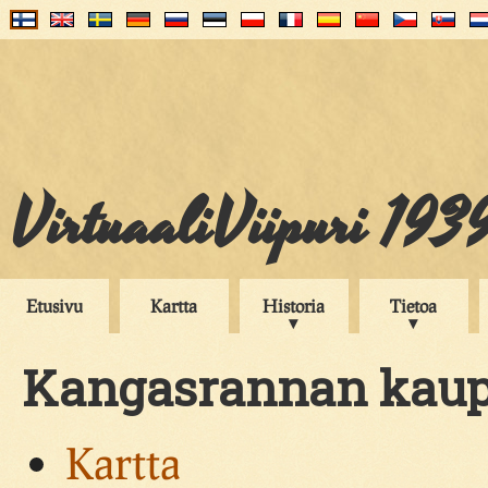
VirtuaaliViipuri 193
Etusivu
Kartta
Historia
Tietoa
Kangasrannan kau
Kartta