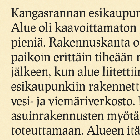
Kangasrannan esikaupunki
Alue oli kaavoittamaton ja
pieniä. Rakennuskanta ol
paikoin erittäin tiheään
jälkeen, kun alue liitett
esikaupunkiin rakennettii
vesi- ja viemäriverkosto.
asuinrakennusten myötä
toteuttamaan. Alueen itäp