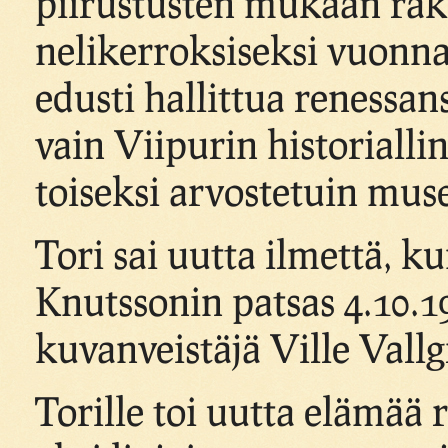
piirustusten mukaan rak
nelikerroksiseksi vuonna 1
edusti hallittua renessan
vain Viipurin historiall
toiseksi arvostetuin mus
Tori sai uutta ilmettä, ku
Knutssonin patsas 4.10.19
kuvanveistäjä Ville Vallg
Torille toi uutta elämää r