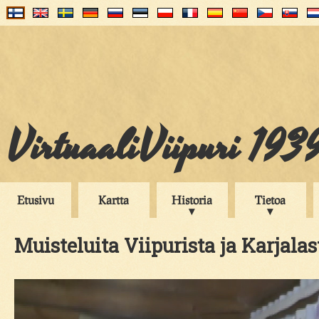
VirtuaaliViipuri 193
Etusivu
Kartta
Historia
Tietoa
Muisteluita Viipurista ja Karjalas