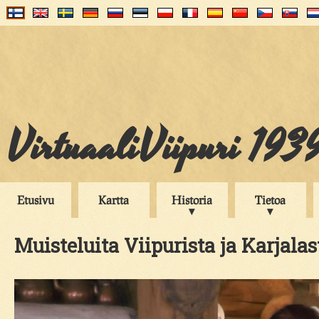
VirtuaaliViipuri 193
Etusivu
Kartta
Historia
Tietoa
Muisteluita Viipurista ja Karjalas